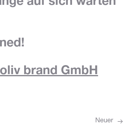
lange auf sich warten
.
uned!
oliv brand GmbH
Neuer