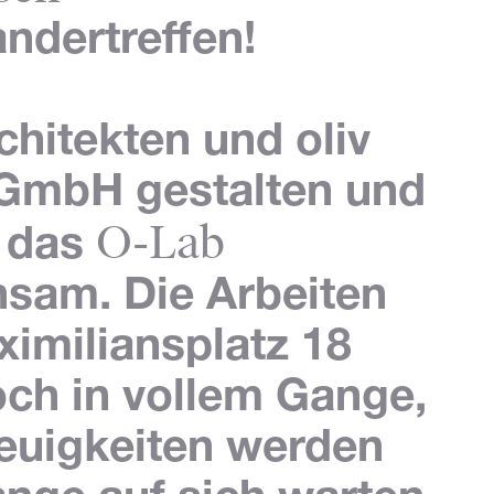
andertreffen!
rchitekten
und
oliv
 GmbH
gestalten und
O-Lab
 das
sam. Die Arbeiten
imiliansplatz 18
och in vollem Gange,
euigkeiten werden