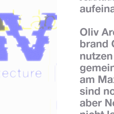
aufein
Oliv A
brand
nutzen
gemein
am Max
sind n
aber N