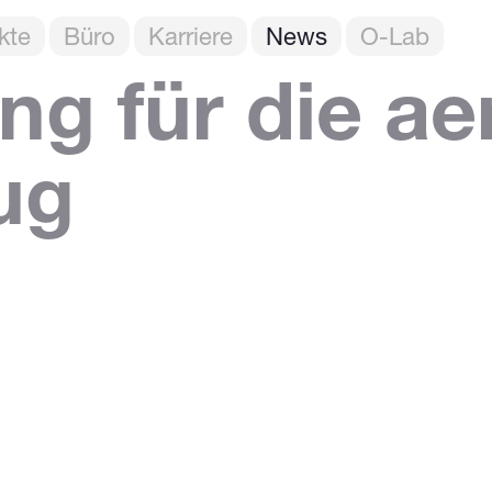
kte
Büro
Karriere
News
O-Lab
ng für die a
ug