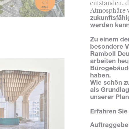
entstanden, d
Atmosphäre v
zukunftsfähi
werden kann
Zu einem der
besondere V
Ramboll Deu
arbeiten heu
Bürogebäude
haben.
Wie schön zu
als Grundlag
unserer Plan
Erfahren Si
Auftraggebe