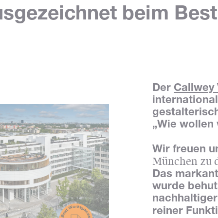
usgezeichnet beim Bes
Der
Callwey 
internationa
gestalterisc
„Wie wollen
Wir freuen u
München zu d
Das markant
wurde behut
nachhaltiger
reiner Funkti