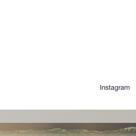
z
Instagram
n